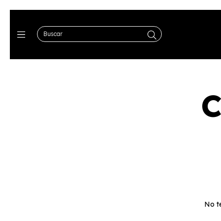
C
No te