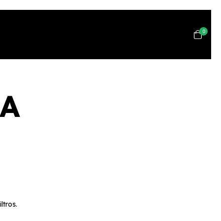
0
 A
ltros.